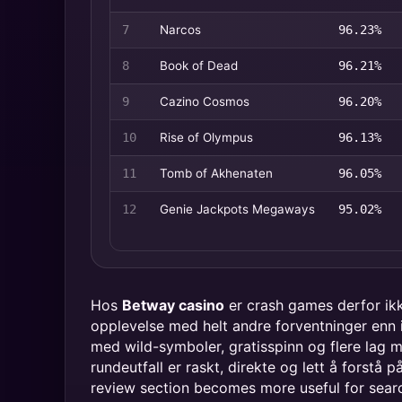
7
Narcos
96.23%
8
Book of Dead
96.21%
9
Cazino Cosmos
96.20%
10
Rise of Olympus
96.13%
11
Tomb of Akhenaten
96.05%
12
Genie Jackpots Megaways
95.02%
Hos
Betway casino
er crash games derfor ikk
opplevelse med helt andre forventninger enn i 
med wild-symboler, gratisspinn og flere lag 
rundeutfall er raskt, direkte og lett å forstå
review section becomes more useful for sear