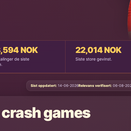
3,594 NOK
22,014 NOK
alinger de siste
Siste store gevinst.
e.
Sist oppdatert:
14-06-2026
Relevans verifisert:
06-08-20
o crash games