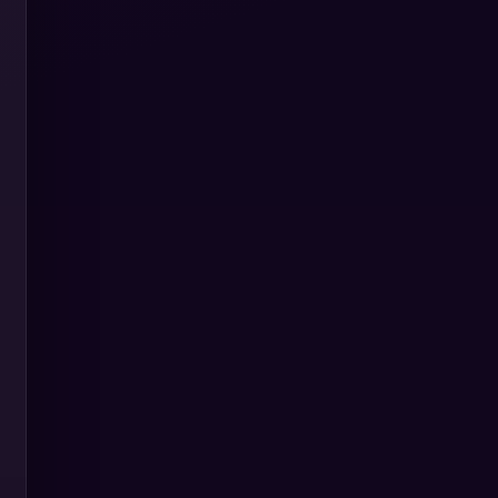
Kilde ↗
Kilde ↗
Kilde ↗
Kilde ↗
Kilde ↗
Kilde ↗