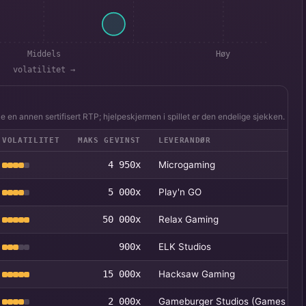
Middels
Høy
volatilitet →
en annen sertifisert RTP; hjelpeskjermen i spillet er den endelige sjekken.
VOLATILITET
MAKS GEVINST
LEVERANDØR
4 950x
Microgaming
4/5
5 000x
Play'n GO
4/5
50 000x
Relax Gaming
5/5
900x
ELK Studios
3/5
15 000x
Hacksaw Gaming
5/5
2 000x
Gameburger Studios (Games Glob
4/5