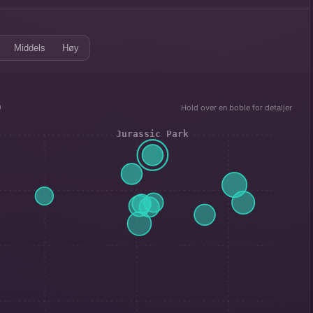
t
Middels
Høy
)
Hold over en boble for detaljer
Jurassic Park