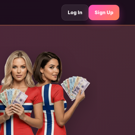
Log In
Sign Up