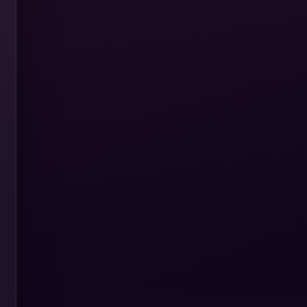
KILDE
Kilde ↗
Kilde ↗
Kilde ↗
Kilde ↗
Kilde ↗
al)
Kilde ↗