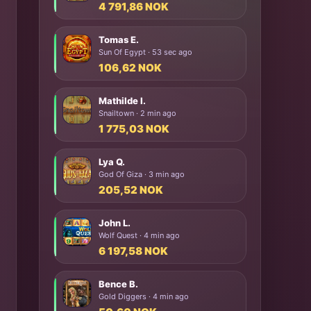
4 791,86 NOK
Tomas E.
Sun Of Egypt · 55 sec ago
106,62 NOK
Mathilde I.
Snailtown · 2 min ago
1 775,03 NOK
Lya Q.
God Of Giza · 3 min ago
205,52 NOK
John L.
Wolf Quest · 4 min ago
6 197,58 NOK
Bence B.
Gold Diggers · 4 min ago