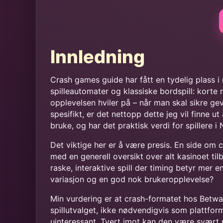
Innledning
Crash
games guide
har fått en tydelig plass 
spilleautomater og klassiske bordspill: korte 
opplevelsen hviler på – når man skal sikre gev
spesifikt, er det nettopp dette jeg vil finne ut 
bruke, og har det praktisk verdi for spillere 
Det viktige her er å være presis. En side o
med en generell oversikt over alt kasinoet tilb
raske, interaktive spill der timing betyr mer
variasjon og en god nok brukeropplevelse?
Min vurdering er at crash-formatet hos Betwa
spillutvalget, ikke nødvendigvis som plattfor
uinteressant. Tvert imot kan den være svært r