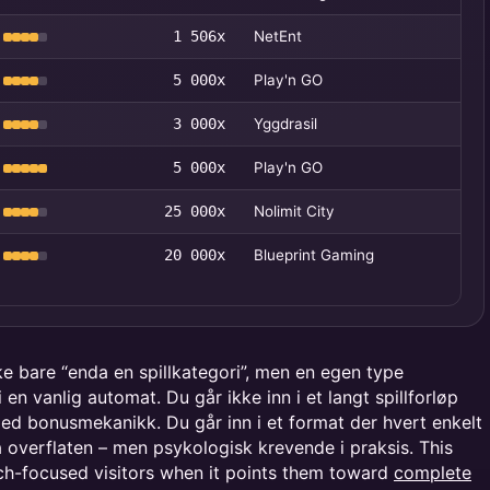
1 506x
NetEnt
4/5
5 000x
Play'n GO
4/5
3 000x
Yggdrasil
4/5
5 000x
Play'n GO
5/5
25 000x
Nolimit City
4/5
20 000x
Blueprint Gaming
4/5
e bare “enda en spillkategori”, men en egen type
en vanlig automat. Du går ikke inn i et langt spillforløp
med bonusmekanikk. Du går inn i et format der hvert enkelt
 på overflaten – men psykologisk krevende i praksis. This
ch-focused visitors when it points them toward
complete